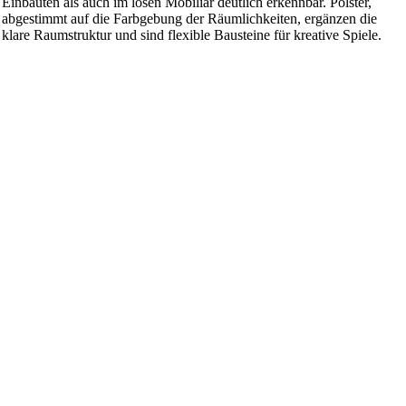
Einbauten als auch im losen Mobiliar deutlich erkennbar. Polster,
abgestimmt auf die Farbgebung der Räumlichkeiten, ergänzen die
klare Raumstruktur und sind flexible Bausteine für kreative Spiele.